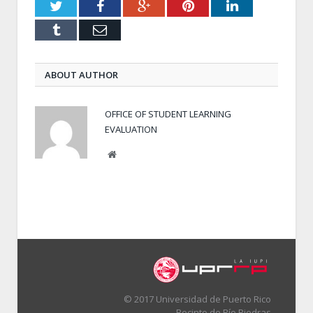
Twitter
Facebook
Google+
Pinterest
LinkedIn
Tumblr
Email
ABOUT AUTHOR
OFFICE OF STUDENT LEARNING
EVALUATION
Website
© 2017 Universidad de Puerto Rico
Recinto de Río Piedras