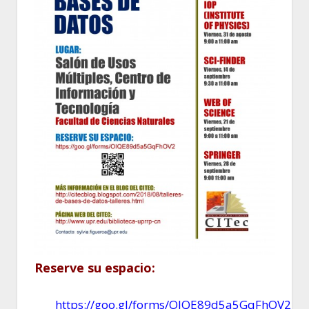
Reserve su espacio:
https://goo.gl/forms/OIQE89d5a5GqFhOV2